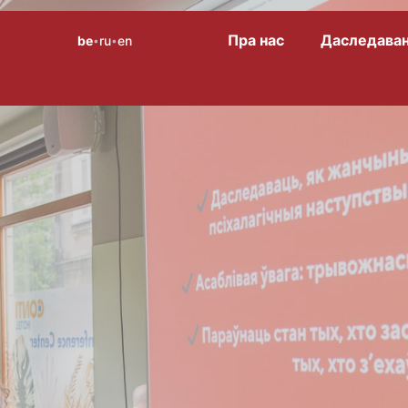
Пра нас
Даследаван
be
ru
en
Меню
•
•