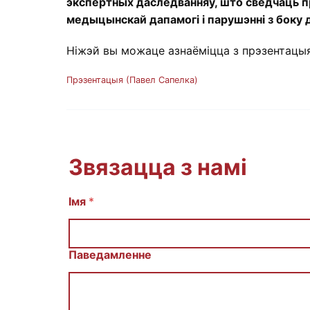
экспертных даследванняў, што сведчаць п
медыцынскай дапамогі і парушэнні з боку
Ніжэй вы можаце азнаёміцца з прэзентацыя
Прэзентацыя (Павел Сапелка)
Звязацца з намі
С
Імя
*
о
о
б
щ
Паведамленне
е
н
и
е