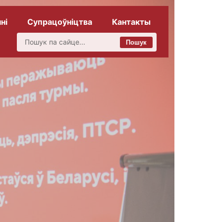
ні
Супрацоўніцтва
Кантакты
Пошук