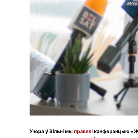
Учора ў Вільні мы
правялі
канферэнцыю «Жан