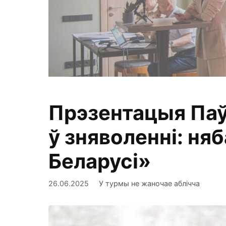
Прэзентацыя Паў
Фіксуем, ан
ў зняволенні: ня
Беларусі»
26.06.2025
У турмы не жаночае аблічча