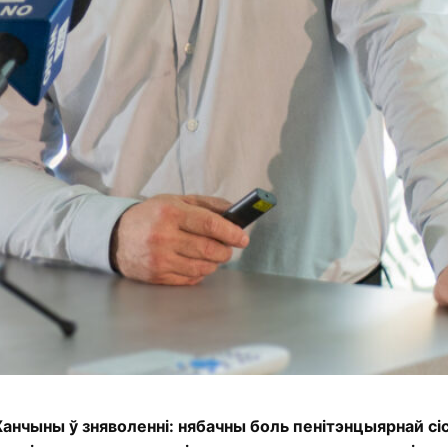
чыны ў зняволенні: нябачны боль пенітэнцыярнай сі