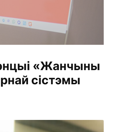
П
рэнцыі «Жанчыны
а
ярнай сістэмы