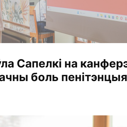
ла Сапелкі на канфе
алізуем, змяняем
бачны боль пенітэнцы