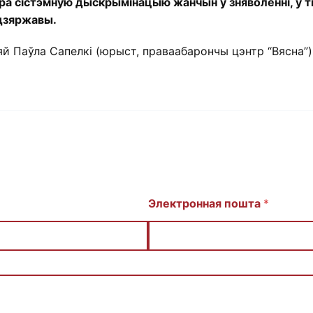
ра сістэмную дыскрымінацыю жанчын у зняволенні, у т
 дзяржавы.
й Паўла Сапелкі (юрыст, праваабарончы цэнтр “Вясна”)
Электронная пошта
*