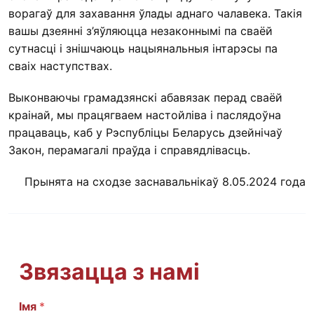
ворагаў для захавання ўлады аднаго чалавека. Такія
вашы дзеянні з’яўляюцца незаконнымі па сваёй
сутнасці і знішчаюць нацыянальныя інтарэсы па
сваіх наступствах.
Выконваючы грамадзянскі абавязак перад сваёй
краінай, мы працягваем настойліва і паслядоўна
працаваць, каб у Рэспубліцы Беларусь дзейнічаў
Закон, перамагалі праўда і справядлівасць.
Прынята на сходзе заснавальнікаў 8.05.2024 года
Звязацца з намі
Імя
И
*