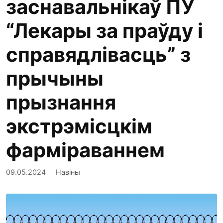
заснавальнікаў ПУ
“Лекары за праўду і
справядлівасць” з
прычыны
прызнання
экстрэмісцкім
фарміраваннем
09.05.2024
Навіны