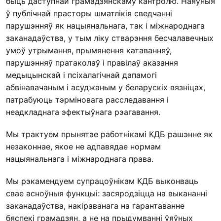
быць даступнай грамадзянскаму кантролю. Наяўныя
ў публічнай прасторы шматлікія сведчанні
парушэнняў як нацыянальнага, так і міжнароднага
заканадаўства, у тым ліку стварэння бесчалавечных
умоў утрымання, прымянення катаванняў,
парушэнняў пратаколаў і правілаў аказання
медыцынскай і псіхалагічнай дапамогі
абвінавачаным і асуджаным у беларускіх вязніцах,
патрабуюць тэрміновага расследавання і
неадкладнага эфектыўнага рэагавання.
Мы трактуем прынятае работнікамі КДБ рашэнне як
незаконнае, якое не адпавядае нормам
нацыянальнага і міжнароднага права.
Мы рэкамендуем супрацоўнікам КДБ выконваць
свае асноўныя функцыі: засяродзіцца на выкананні
заканадаўства, накіраванага на гарантаванне
бяспекі грамадзян, а не на прыдумванні ўяўных