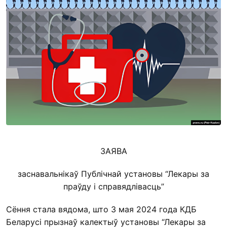
ЗАЯВА
заснавальнікаў Публічнай установы “Лекары за
праўду і справядлівасць”
Сёння стала вядома, што 3 мая 2024 года КДБ
Беларусі прызнаў калектыў установы “Лекары за