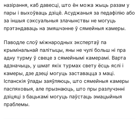
назірання, каб давесці, што ён можа жыць разам у
пары і выхоўваць дзіцё. Асуджаныя за педафілію або
за іншыя сэксуальныя злачынствы не могуць
прэтэндаваць на змяшчэнне ў сямейныя камеры.
Паводле слоў міжнародных экспертаў па
крымінальнай палітыцы, яны не чулі больш ні пра
адну турму ў свеце з сямейнымі камерамі. Варта
адзначыць, у шмат якіх турмах свету ёсць яслі і
камеры, дзе дзеці могуць заставацца з маці.
Іспанскія ўлады заяўляюць, што сямейныя камеры
паспяховыя, але прызнаюць, што пры разлучэнні
дзіцяці з бацькамі могуць паўстаць эмацыйныя
праблемы.