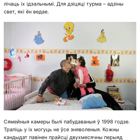
лічаць іх ідэальнымі. Для дзіцяці турма – адзіны
свет, які ён ведае.
Сямейныя камеры былі пабудаваныя ў 1998 годзе.
Трапіць у іх могуць не ўсе зняволеныя. Кожны
кандыдат павінен прайсці двухмесячны перыяд