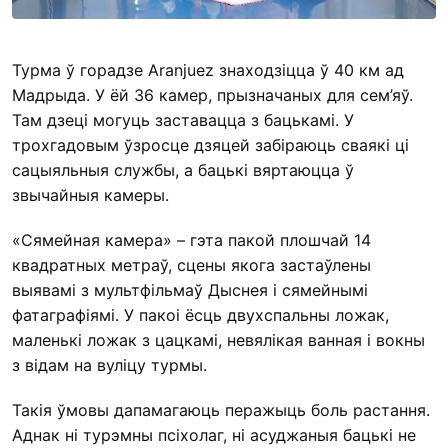
Турма ў горадзе Aranjuez знаходзіцца ў 40 км ад
Мадрыда. У ёй 36 камер, прызначаных для сем’яў.
Там дзеці могуць заставацца з бацькамі. У
трохгадовым ўзросце дзяцей забіраюць сваякі ці
сацыяльныя службы, а бацькі вяртаюцца ў
звычайныя камеры.
«Сямейная камера» – гэта пакой плошчай 14
квадратных метраў, сцены якога застаўлены
выявамі з мультфільмаў Дыснея і сямейнымі
фатаграфіямі. У пакоі ёсць двухспальны ложак,
маленькі ложак з цацкамі, невялікая ванная і вокны
з відам на вуліцу турмы.
Такія ўмовы дапамагаюць перажыць боль растання.
Аднак ні турэмны псіхолаг, ні асуджаныя бацькі не