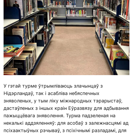
У гэтай турме ўтрымліваюць злачынцаў з
Нідэрландаў, так і асабліва небяспечных
зняволеных, у тым ліку міжнародных тэрарыстаў,
дастаўленых з іншых краін Еўразвязу для адбывання
пажыццёвага зняволення. Турма падзеленая на
некалькі аддзяленняў: для асобаў з залежнасцямі ад
псіхаактыўных рэчываў, з псіхічнымі разладамі, для