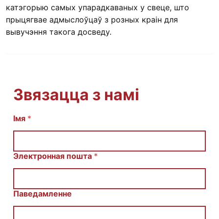
катэгорыю самых упарадкаваных у свеце, што
прыцягвае адмыслоўцаў з розных краін для
вывучэння такога досведу.
Звязацца з намі
Імя
И
*
м
я
С
о
Электронная пошта
*
о
б
щ
е
Паведамленне
н
и