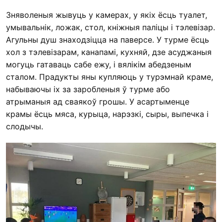
Зняволеныя жывуць у камерах, у якіх ёсць туалет,
умывальнік, ложак, стол, кніжныя паліцы і тэлевізар.
Агульны душ знаходзіцца на паверсе. У турме ёсць
хол з тэлевізарам, канапамі, кухняй, дзе асуджаныя
могуць гатаваць сабе ежу, і вялікім абедзеным
сталом. Прадукты яны купляюць у турэмнай краме,
набываючы іх за заробленыя ў турме або
атрыманыя ад сваякоў грошы. У асартыменце
крамы ёсць мяса, курыца, нарэзкі, сыры, выпечка і
слодычы.