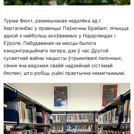
Турма Фюхт, размешчаная недалёка ад г.
Хертагенбас у правінцыі Паўночны Брабант, лічыцца
адной з найбольш ахоўваемых у Нідэрландах і
Еўропе. Пабудаваная на месцы былога
канцэнтрацыйнага лагера, дзе ў час Другой
сусветнай вайны нацысты ўтрымлівалі палонных,
сёння яна вядомая сваёй надзейнай сістэмай
бяспекі, што робіць уцёкі практычна немагчымымі.