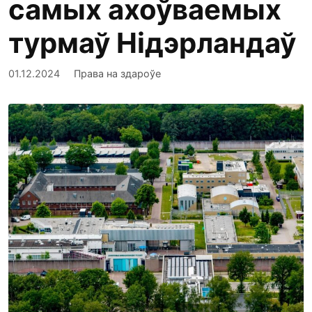
самых ахоўваемых
турмаў Нідэрландаў
01.12.2024
Права на здароўе