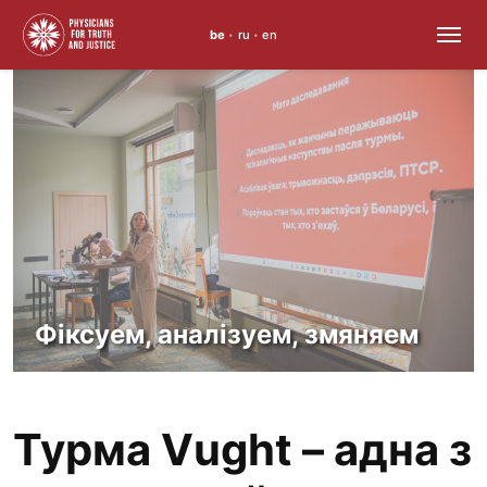
be
ru
en
•
•
Перайсці
да
змесціва
Фіксуем, аналізуем, змяняем
Турма Vught – адна з