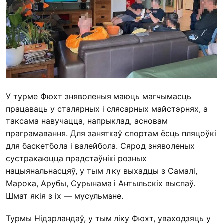
У турме Фюхт зняволеныя маюць магчымасць
працаваць у сталярных і слясарных майстэрнях, а
таксама навучацца, напрыклад, асновам
праграмавання. Для заняткаў спортам ёсць пляцоўкі
для баскетбола і валейбола. Сярод зняволеных
сустракаюцца прадстаўнікі розных
нацыянальнасцяў, у тым ліку выхадцы з Самалі,
Марока, Арубы, Сурынама і Антыльскіх выспаў.
Шмат якія з іх — мусульмане.
Турмы Нідэрландаў, у тым ліку Фюхт, уваходзяць у