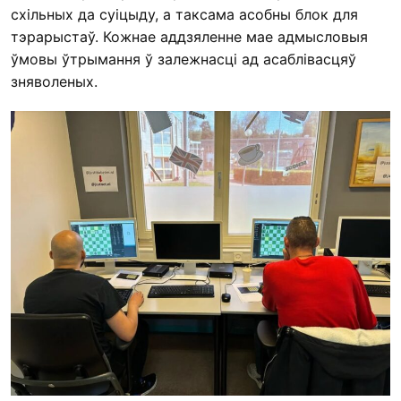
схільных да суіцыду, а таксама асобны блок для
тэрарыстаў. Кожнае аддзяленне мае адмысловыя
ўмовы ўтрымання ў залежнасці ад асаблівасцяў
зняволеных.