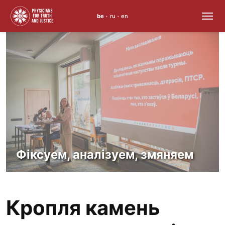
be
ru
en
•
•
Перайсці
да
змесціва
Фіксуем, аналізуем, змяняем
Кропля камень