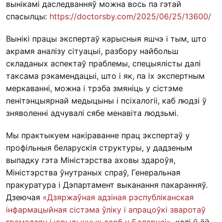
вынікамі даследванняў можна вось па гэтай
спасылцы:
https://doctorsby.com/2025/06/25/13600/
Вынікі працы экспертаў карысныя яшчэ і тым, што
акрамя аналізу сітуацыі, разбору найбольш
складаных аспектаў праблемы, спецыялісты далі
таксама рэкамендацыі, што і як, па іх экспертным
меркаванні, можна і трэба змяніць у сістэме
пенітэнцыярнай медыцыны і псіхалогіі, каб людзі ў
зняволенні адчувалі сябе менавіта людзьмі.
Мы практыкуем накіраванне прац экспертаў у
профільныя беларускія структуры, у дадзеным
выпадку гэта Міністэрства аховы здароўя,
Міністэрства ўнутраных спраў, Генеральная
пракуратура і Дэпартамент выканання пакаранняў.
Дзеючая
«Дзяржаўная адзіная рэспубліканская
інфармацыйная сістэма ўліку і апрацоўкі зваротаў