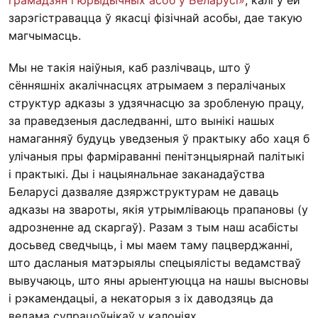
грамадзян і юрыдычных асоб у Беларусі»
, калі ў ёй
зарэгістравацца ў якасці фізічнай асобы, дае такую
магчымасць.
Мы не такія наіўныя, каб разлічваць, што ў
сённяшніх акалічнасцях атрымаем з пералічаных
структур адказы з удзячнасцю за зробленую працу,
за праведзеныя даследванні, што вынікі нашых
намаганняў будуць уведзеныя ў практыку або хаця б
улічаныя пры фарміраванні пенітэнцыярнай палітыкі
і практыкі. Ды і нацыянальнае заканадаўства
Беларусі дазваляе дзяржструктурам не даваць
адказы на звароты, якія утрымліваюць прапановы (у
адрозненне ад скаргаў). Разам з тым наш асабісты
досьвед сведчыць, і мы маем таму пацверджанні,
што дасланыя матэрыялы спецыялісты ведамстваў
вывучаюць, што яны арыентуюцца на нашы высновы
і рэкамендацыі, а некаторыя з іх даводзяць да
ведама супрацоўнікаў у калоніях.