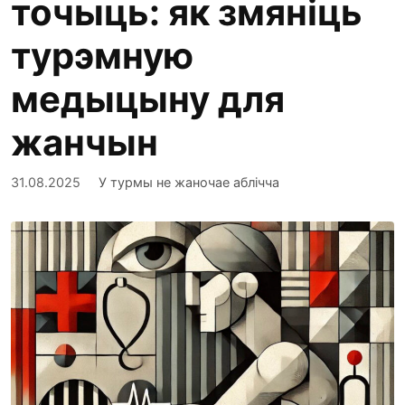
точыць: як змяніць
турэмную
медыцыну для
жанчын
31.08.2025
У турмы не жаночае аблічча