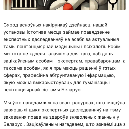
Сярод асноўных накірункаў дзейнасці нашай
установы істотнае месца займае правядзенне
экспертных даследванняў на асабліва актуальныя
тэмы пенітэнцыярнай медыцыны і псіхалогіі. Робім
мы гэта не «дзеля галачкі» а для таго, каб даць
зацікаўленым асобам – экспертам, правабаронцам, а
таксама асобам, якія прымаюць рашэнні ў гэтых
сферах, прафесійна абгрунтаваную інфармацыю,
якую можна выкарыстоўваць для гуманізацыі
пенітэнцыярнай сістэмы Беларусі.
Мы ўжо паведамлялі на сваіх рэсурсах, што нядаўна
завяршылі цыкл экспертных даследванняў на тэму
захавання права на здароўе зняволеных жанчын у
Беларусі. Зацікаўленым нагадваем, што азнаёміцца з