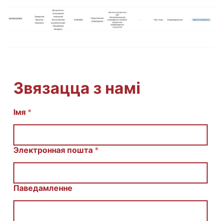
Звязацца з намі
И
Імя
*
м
я
E
m
Электронная пошта
*
a
i
l
С
Паведамленне
о
о
б