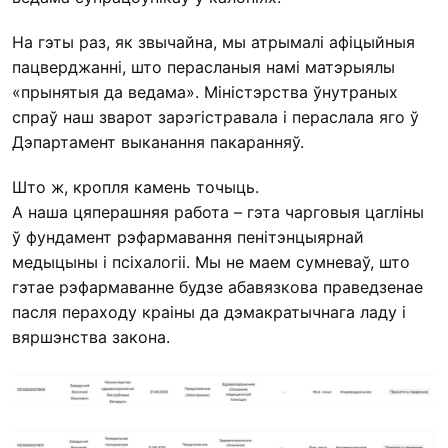
На гэты раз, як звычайна, мы атрымалі афіцыйныя
пацверджанні, што перасланыя намі матэрыялы
«прынятыя да ведама». Міністэрства ўнутраных
спраў наш зварот зарэгістравала і пераслала яго ў
Дэпартамент выканання пакаранняў.
Што ж, кропля камень точыць.
А наша цяперашняя работа – гэта чарговыя цагліны
ў фундамент рэфармавання пенітэнцыярнай
медыцыны і псіхалогіі. Мы не маем сумневаў, што
гэтае рэфармаванне будзе абавязкова праведзенае
пасля пераходу краіны да дэмакратычнага ладу і
вяршэнства закона.