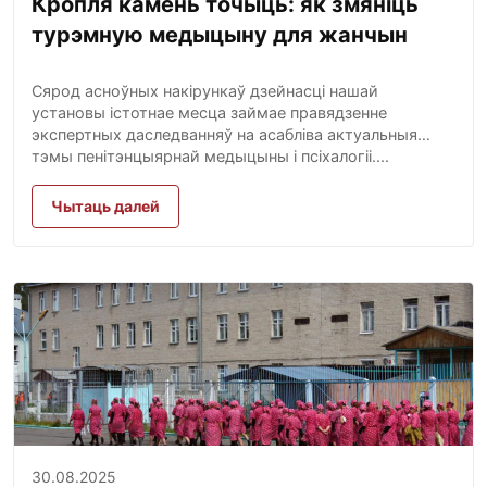
Кропля камень точыць: як змяніць
турэмную медыцыну для жанчын
Сярод асноўных накірункаў дзейнасці нашай
установы істотнае месца займае правядзенне
экспертных даследванняў на асабліва актуальныя
тэмы пенітэнцыярнай медыцыны і псіхалогіі....
Чытаць далей
30.08.2025