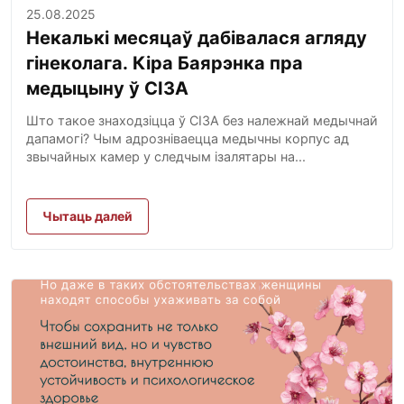
25.08.2025
Некалькі месяцаў дабівалася агляду
гінеколага. Кіра Баярэнка пра
медыцыну ў СІЗА
Што такое знаходзіцца ў СІЗА без належнай медычнай
дапамогі? Чым адрозніваецца медычны корпус ад
звычайных камер у следчым ізалятары на...
Чытаць далей