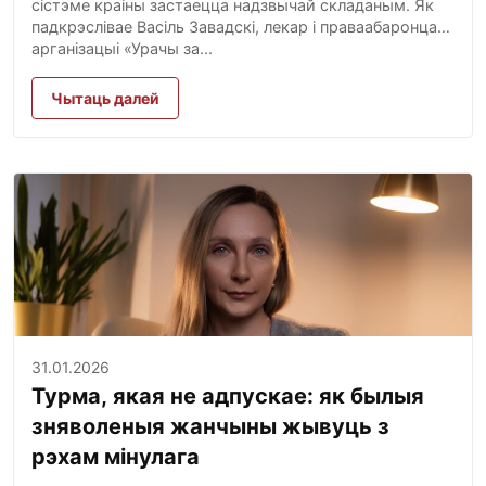
сістэме краіны застаецца надзвычай складаным. Як
падкрэслівае Васіль Завадскі, лекар і праваабаронца
арганізацыі «Урачы за...
Чытаць далей
31.01.2026
Турма, якая не адпускае: як былыя
зняволеныя жанчыны жывуць з
рэхам мінулага