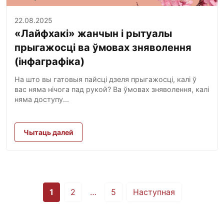
22.08.2025
«Лайфхакі» жанчын і рытуалы
прыгажосці ва ўмовах зняволення
(інфаграфіка)
На што вы гатовыя пайсці дзеля прыгажосці, калі ў
вас няма нічога пад рукой? Ва ўмовах зняволення, калі
няма доступу...
Чытаць далей
Posts
1
2
…
5
Наступная
pagination