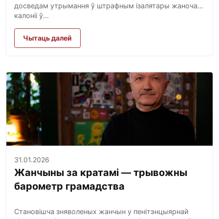
досведам утрымання ў штрафным ізалятары жаночай
калоніі ў...
Чытаць далей
31.01.2026
Жанчыны за кратамі — трывожны
барометр грамадства
Становішча зняволеных жанчын у пенітэнцыярнай