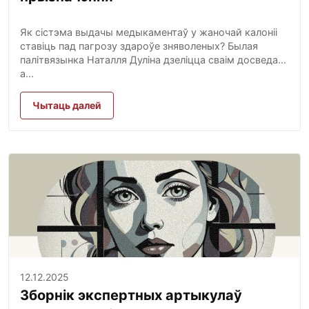
Як сістэма выдачы медыкаментаў у жаночай калоніі
ставіць пад пагрозу здароўе зняволеных? Былая
палітвязынка Наталля Дуліна дзеліцца сваім досведам,
а...
Чытаць далей
12.12.2025
Зборнік экспертных артыкулаў