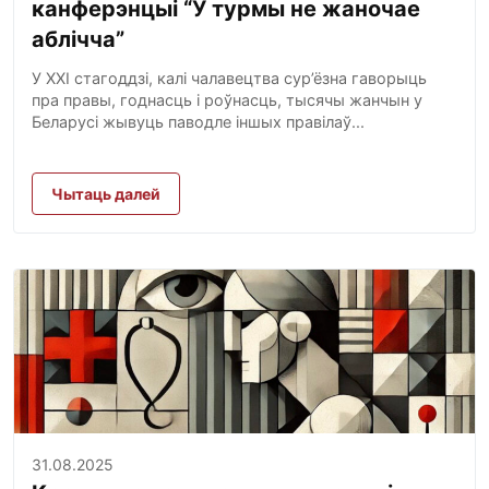
канферэнцыі “У турмы не жаночае
аблічча”
У XXI стагоддзі, калі чалавецтва сур’ёзна гаворыць
пра правы, годнасць і роўнасць, тысячы жанчын у
Беларусі жывуць паводле іншых правілаў...
Чытаць далей
31.08.2025