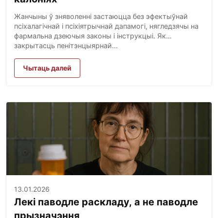
Жанчыны ў зняволенні застаюцца без эфектыўнай
псіхалагічнай і псіхіятрычнай дапамогі, нягледзячы на
фармальна дзеючыя законы і інструкцыі. Як
закрытасць пенітэнцыярнай...
Чытаць далей
13.01.2026
Лекі паводле раскладу, а не паводле
прызначэння