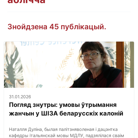
Знойдзена 45 публікацый.
31.01.2026
Погляд знутры: умовы ўтрымання
жанчын у ШІЗА беларусскіх калоній
Наталля Дуліна, былая палітзняволеная і дацэнтка
кафедры італьянскай мовы МДЛУ, падзялілася сваім