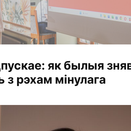
дпускае: як былыя зн
алізуем, змяняем
з рэхам мінулага