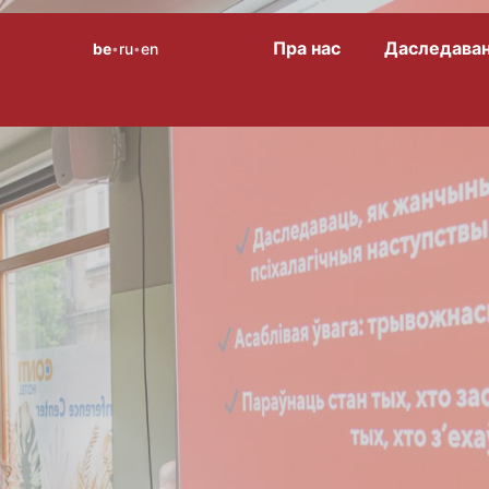
Пра нас
Даследаван
be
ru
en
Меню
•
•