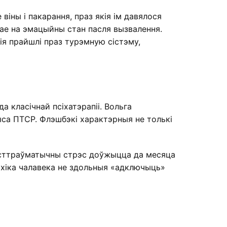
іны і пакарання, праз якія ім давялося
вае на эмацыйны стан пасля вызвалення.
ія прайшлі праз турэмную сістэму,
 класічнай псіхатэрапіі. Вольга
ыса ПТСР. Флэшбэкі характэрныя не толькі
осттраўматычны стрэс доўжыцца да месяца
сіхіка чалавека не здольныя «адключыць»