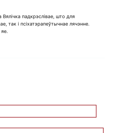
а Вялічка падкрэслівае, што для
, так і псіхатэрапеўтычнае лячэнне.
 яе.