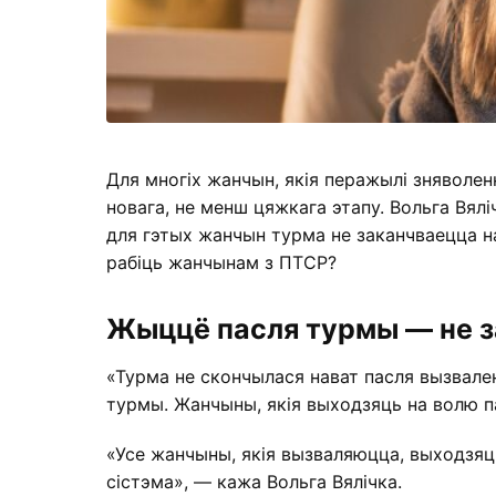
Для многіх жанчын, якія перажылі зняволен
новага, не менш цяжкага этапу. Вольга Вялі
для гэтых жанчын турма не заканчваецца на
рабіць жанчынам з ПТСР?
Жыццё пасля турмы — не 
«Турма не скончылася нават пасля вызвален
турмы. Жанчыны, якія выходзяць на волю пас
«Усе жанчыны, якія вызваляюцца, выходзяц
сістэма», — кажа Вольга Вялічка.