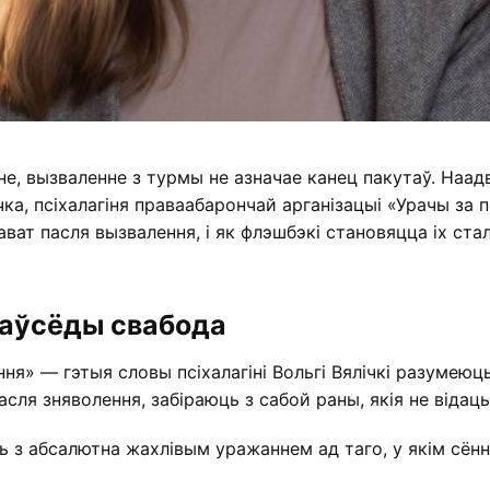
не, вызваленне з турмы не азначае канец пакутаў. Наад
чка, псіхалагіня праваабарончай арганізацыі «Урачы за 
ват пасля вызвалення, і як флэшбэкі становяцца іх ста
заўсёды свабода
ня» — гэтыя словы псіхалагіні Вольгі Вялічкі разумеюц
ля зняволення, забіраюць з сабой раны, якія не відаць
ь з абсалютна жахлівым уражаннем ад таго, у якім сён