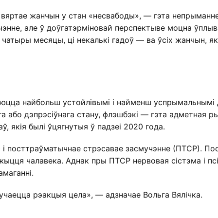
 вяртае жанчын у стан «несвабоды», — гэта непрыманне в
гчэнне, але ў доўгатэрміновай перспектыве моцна ўплы
 чатыры месяцы, ці некалькі гадоў — ва ўсіх жанчын, як
юцца найбольш устойлівымі і найменш успрымальнымі да
а або дэпрэсіўнага стану, флэшбэкі — гэта адметная р
аў, якія былі ўцягнутыя ў падзеі 2020 года.
 і посттраўматычнае стрэсавае засмучэнне (ПТСР). П
і жыцця чалавека. Аднак пры ПТСР нервовая сістэма і п
амаганні.
лучаецца рэакцыя цела», — адзначае Вольга Вялічка.