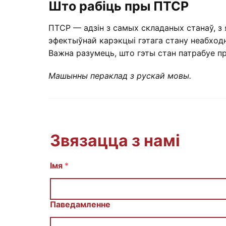
Што рабіць пры ПТСР
ПТСР — адзін з самых складаных станаў, з я
эфектыўнай карэкцыі гэтага стану неабход
Важна разумець, што гэты стан патрабуе пр
Машынны пераклад з рускай мовы.
Звязацца з намі
E
Імя
*
m
a
i
l
Паведамленне
И
м