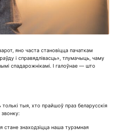
варот, яно часта становіцца пачаткам
праўду і справядлівасць», тлумачыць, чаму
лымі спадарожнікамі. І галоўнае — што
ь толькі тыя, хто прайшоў праз беларусскія
 звонку:
ня стане знаходзіцца наша турэмная