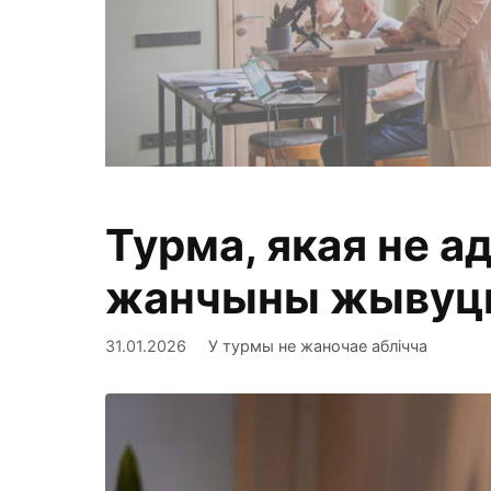
Турма, якая не а
Фіксуем, ан
жанчыны жывуць 
31.01.2026
У турмы не жаночае аблічча