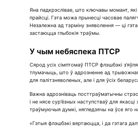
Яна падкрэслівае, што ключавы момант, які
прайсці. Гэта можа прынесці часовае паля
Незалежна ад тэрміну зняволення — ці гэта
застаюцца глыбокія траўмы.
У чым небяспека ПТСР
Сярод усіх сімптомаў ПТСР флэшбэкі з’яўля
тлумачыць, што ў адрозненне ад трывожнаг
для палітзняволеных, але і для ўсіх беларус
Важна адрозніваць посттраўматычны стрэс
і не нясе сур’ёзных наступстваў для якасц
траўмуючыя думкі, нягледзячы на ўсе яго н
«Гэтыя флэшбэкі вяртаюцца, і да гэтага да