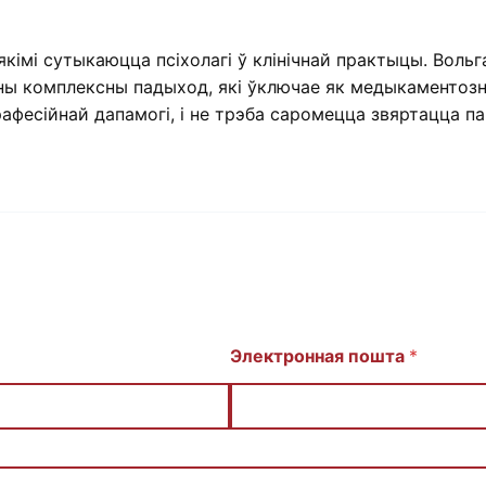
кімі сутыкаюцца псіхолагі ў клінічнай практыцы. Вольг
ны комплексны падыход, які ўключае як медыкаментознае
афесійнай дапамогі, і не трэба саромецца звяртацца па
Электронная пошта
*