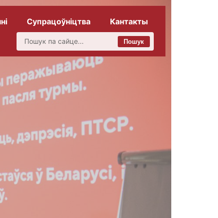
ні
Супрацоўніцтва
Кантакты
Пошук