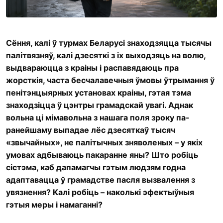
Сёння, калі ў турмах Беларусі знаходзяцца тысячы
палітвязняў, калі дзесяткі з іх выходзяць на волю,
выдвараюцца з краіны і распавядаюць пра
жорсткія, часта бесчалавечныя ўмовы ўтрымання ў
пенітэнцыярных установах краіны, гэтая тэма
знаходзіцца ў цэнтры грамадскай увагі. Аднак
вольна ці мімавольна з нашага поля зроку па-
ранейшаму выпадае лёс дзесяткаў тысяч
«звычайных», не палітычных зняволеных – у якіх
умовах адбываюць пакаранне яны? Што робіць
сістэма, каб дапамагчы гэтым людзям годна
адаптавацца ў грамадстве пасля вызвалення з
увязнення? Калі робіць – наколькі эфектыўныя
гэтыя меры і намаганні?