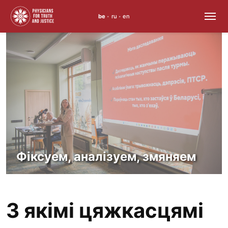
be
ru
en
•
•
Перайсці
да
змесціва
Фіксуем, аналізуем, змяняем
З якімі цяжкасцямі