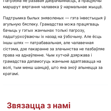
Патрэбна не разавая дабрачыннасць, а працуючы
маршрут вяртання чалавека ў нармальнае жыццё.
Падтрымка былых зняволеных — гэта інвестыцыя ў
агульную бяспеку. Грамадства можа працягваць
бачыць у гэтых жанчынах толькі пагрозу,
падштурхоўваючы іх назад на ўзбочыну. Але ёсць
іншы шлях — патрабавальная, але чалавечная
сістэма, дзе пакаранне за злачынства не пазбаўляе
права на аднаўленне. Чым хутчэй дзяржава і
грамадства дапамогуць жанчыне адаптавацца на
волі, тым менш шанцаў, што яна зноў апынецца за
кратамі.
Звязацца з намі