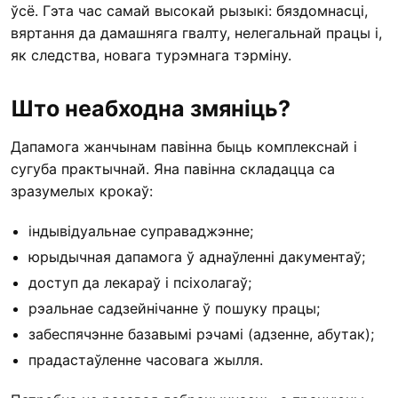
ўсё. Гэта час самай высокай рызыкі: бяздомнасці,
вяртання да дамашняга гвалту, нелегальнай працы і,
як следства, новага турэмнага тэрміну.
Што неабходна змяніць?
Дапамога жанчынам павінна быць комплекснай і
сугуба практычнай. Яна павінна складацца са
зразумелых крокаў:
індывідуальнае суправаджэнне;
юрыдычная дапамога ў аднаўленні дакументаў;
доступ да лекараў і псіхолагаў;
рэальнае садзейнічанне ў пошуку працы;
забеспячэнне базавымі рэчамі (адзенне, абутак);
прадастаўленне часовага жылля.