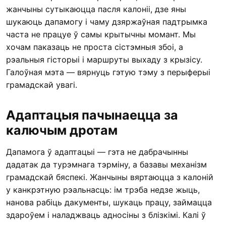
жанчыны сутыкаюцца пасля калоніі, дзе яны
шукаюць дапамогу і чаму дзяржаўная падтрымка
часта не працуе ў самы крытычны момант. Мы
хочам паказаць не проста сістэмныя збоі, а
рэальныя гісторыі і маршруты выхаду з крызісу.
Галоўная мэта — вярнуць гэтую тэму з перыферыі
грамадскай увагі.
Адаптацыя пачынаецца за
калючым дротам
Дапамога ў адаптацыі — гэта не дабрачынны
дадатак да турэмнага тэрміну, а базавы механізм
грамадскай бяспекі. Жанчыны вяртаюцца з калоній
у канкрэтную рэальнасць: ім трэба недзе жыць,
нанова рабіць дакументы, шукаць працу, займацца
здароўем і наладжваць адносіны з блізкімі. Калі ў