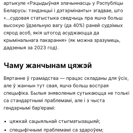
артыкуле «Рэцыдыўная злачыннасць у Рэспубліцы
Беларусь: тэндэнцыі і дэтэрмінанты» згадвае, што
«…судовая статыстыка сведчыць пра яшчэ больш
высокую ўдзельную вагу (да 40%) раней судзімых
сярод асоб, якія штогод асуджаюцца да
крымінальнага пакарання» (як можна зразумець,
дадзеныя за 2023 год).
Чаму жанчынам цяжэй
Вяртанне ў грамадства — працэс складаны для ўсіх,
але ў жанчын тут свая, яшчэ больш вострая
спецыфіка. Былыя зняволеныя сутыкаюцца не толькі
са стандартнымі праблемамі, але і з чыста
гендэрнымі бар’ерамі:
цяжкай сацыяльнай стыгматызацыяй;
спецыфічнымі праблемамі са здароўем;