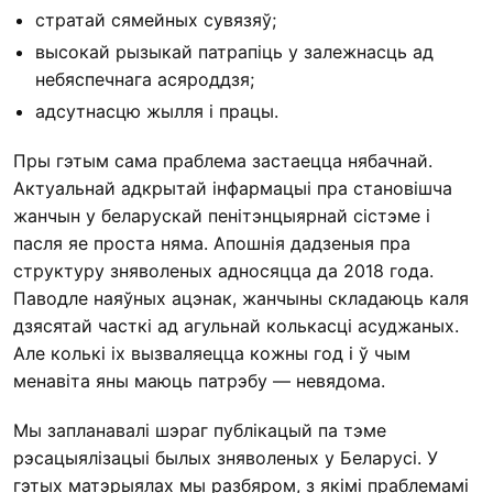
стратай сямейных сувязяў;
высокай рызыкай патрапіць у залежнасць ад
небяспечнага асяроддзя;
адсутнасцю жылля і працы.
Пры гэтым сама праблема застаецца нябачнай.
Актуальнай адкрытай інфармацыі пра становішча
жанчын у беларускай пенітэнцыярнай сістэме і
пасля яе проста няма. Апошнія дадзеныя пра
структуру зняволеных адносяцца да 2018 года.
Паводле наяўных ацэнак, жанчыны складаюць каля
дзясятай часткі ад агульнай колькасці асуджаных.
Але колькі іх вызваляецца кожны год і ў чым
менавіта яны маюць патрэбу — невядома.
Мы запланавалі шэраг публікацый па тэме
рэсацыялізацыі былых зняволеных у Беларусі. У
гэтых матэрыялах мы разбяром, з якімі праблемамі