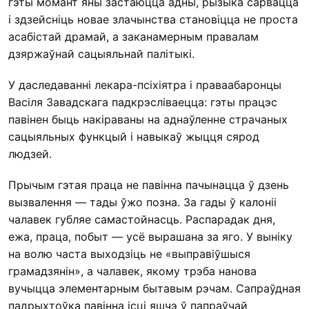
гэты момант яны застаюцца адны, рызыка сарвацца
і здзейсніць новае злачынства становіцца не проста
асабістай драмай, а заканамерным правалам
дзяржаўнай сацыяльнай палітыкі.
У даследаванні лекара-псіхіятра і праваабаронцы
Васіля Завадскага падкрэсліваецца: гэты працэс
павінен быць накіраваны на аднаўленне страчаных
сацыяльных функцый і навыкаў жыцця сярод
людзей.
Прычым гэтая праца не павінна пачынацца ў дзень
вызвалення — тады ўжо позна. За гады ў калоніі
чалавек губляе самастойнасць. Распарадак дня,
ежа, праца, побыт — усё вырашана за яго. У выніку
на волю часта выходзіць не «выправіўшыся
грамадзянін», а чалавек, якому трэба нанова
вучыцца элементарным бытавым рэчам. Сапраўдная
падрыхтоўка павінна ісці яшчэ ў папраўчай