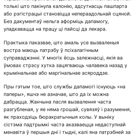
толькі што пакінула калонію, адсутнасць пашпарта
або рэгістрацыі становіцца непераадольнай сцяной.
Без дакументаў нельга аформіць дапамогу,
уладкавацца на працу ці пайсці да лекара.
Практыка паказвае, што амаль усе вызваленыя
востра маюць патрэбу ў псіхалагічным
суправаджэнні. У многіх ёсць залежнасці, якія ва
ўмовах стрэсу хутка зацягваюць чалавека назад у
крымінальнае або маргінальнае асяроддзе.
Пры гэтым тое, што службы дапамогі існуюць «на
паперы», яшчэ не азначае, што да іх можна
дабрацца. Жанчына пасля вызвалення часта
разгубленая, у яе няма грошай, сувязяў і разумення,
як праходзіць бюракратычныя колы. У выніку
сістэма падтрымкі часта аказваецца недаступнай
менавіта ў першыя дні і тыдні, калі яна патрэбней за