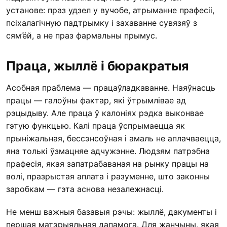
установе: праз удзел у вучобе, атрыманне прафесіі,
псіхалагічную падтрымку і захаванне сувязяў з
сям’ёй, а не праз фармальны прымус.
Праца, жыллё і бюракратыя
Асобная праблема — працаўладкаванне. Наяўнасць
працы — галоўны фактар, які ўтрымлівае ад
рэцыдыву. Але праца ў калоніях рэдка выконвае
гэтую функцыю. Калі праца ўспрымаецца як
прыніжальная, бессэнсоўная і амаль не аплачваецца,
яна толькі ўзмацняе адчужэнне. Людзям патрэбна
прафесія, якая запатрабаваная на рынку працы на
волі, празрыстая аплата і разуменне, што законны
заробкам — гэта аснова незалежнасці.
Не менш важныя базавыя рэчы: жыллё, дакументы і
першая матэрыяльная дапамога. Для жанчыны, якая