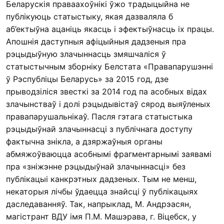
Беларускія праваахоўнікі ўжо традыцыйна не
публікуюць статыстыку, якая дазваляла б
аб’ектыўна ацаніць якасць і эфектыўнасць іх працы.
Апошнія даступныя афіцыйныя дадзеныя пра
рэцыдыўную злачыннасць змяшчаліся ў
статыстычным зборніку Белстата «Правапарушэнні
ў Рэспубліцы Беларусь» за 2015 год, дзе
прыводзіліся звесткі за 2014 год па асобных відах
злачынстваў і долі рэцыдывістаў сярод выяўленых
правапарушальнікаў. Пасля гэтага статыстыка
рэцыдыўнай злачыннасці з публічнага доступу
фактычна знікла, а дзяржаўныя органы
абмяжоўваюцца асобнымі фрагментарнымі заявамі
пра «зніжэнне рэцыдыўнай злачыннасці» без
публікацыі канкрэтных дадзеных. Тым не менш,
некаторыя лічбы ўдаецца знайсці ў публікацыях
даследаванняў. Так, напрыклад, М. Андрэасян,
магістрант ВДУ імя П.М. Машэрава, г. Віцебск, у