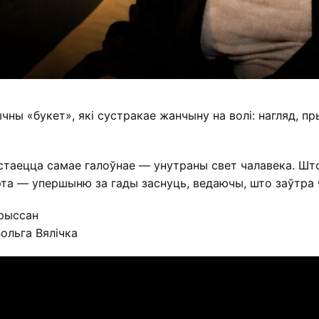
чны «букет», які сустракае жанчыну на волі: нагляд, 
астаецца самае галоўнае — унутраны свет чалавека. Шт
эта — упершыню за гады заснуць, ведаючы, што заўтра 
рыссан
ольга Вялічка