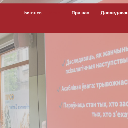
Пра нас
Даследаван
be
ru
en
Меню
•
•