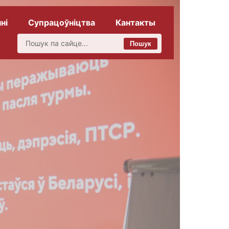
ні
Супрацоўніцтва
Кантакты
Пошук