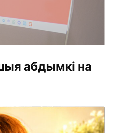
П
ршыя абдымкі на
а