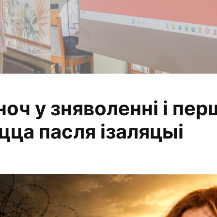
ноч у зняволенні і пе
алізуем, змяняем
ацца пасля ізаляцыі