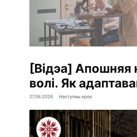
[Відэа] Апошняя 
Фіксуем, ан
волі. Як адаптав
27.06.2026
Наступны крок