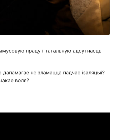
прымусовую працу і татальную адсутнасць
о дапамагае не зламацца падчас ізаляцыі?
чакае воля?