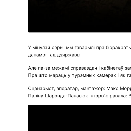
У мінулай серыі мы гаварылі пра бюракраты
дапамогі ад дзяржавы.
Але па-за межамі справаздач і кабінетаў з
Пра што мараць у турэмных камерах і як г
Сцэнарыст, аператар, мантажор: Макс Мор
Паліну Шарэнда-Панасюк інтэрв’юіравала: В