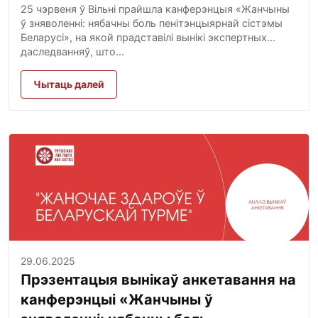
25 чэрвеня ў Вільні прайшла канферэнцыя «Жанчыны
ў зняволенні: нябачны боль пенітэнцыярнай сістэмы
Беларусі», на якой прадставілі вынікі экспертных
даследванняў, што...
Чытаць далей
29.06.2025
Прэзентацыя вынікаў анкетавання на
канферэнцыі «Жанчыны ў