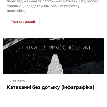
пераслед жанчын па палітычных матывах. Пад рэпрэсіі
трапляюць прадстаўніцы розных узростаў і
прафесій:...
Чытаць далей
18.08.2025
Катаванні без дотыку (інфаграфіка)