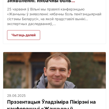
зняволенні: нябачны боль
пенітэнцыярнай сістэмы Беларусі»
25 чэрвеня ў Вільні мы правялі канферэнцыю
«Жанчыны ў зняволенні: нябачны боль пенітэнцыярнай
сістэмы Беларусі», на якой прадставілі вынікі
экспертных даследванняў,...
Чытаць далей
29.06.2025
Прэзентацыя Ўладзіміра Пікірэні на
канферэнцыі «Жанчыны ў