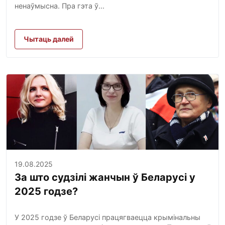
ненаўмысна. Пра гэта ў...
Чытаць далей
19.08.2025
За што судзілі жанчын ў Беларусі у
2025 годзе?
У 2025 годзе ў Беларусі працягваецца крымінальны