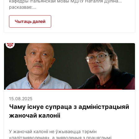
кафедры італьянскай мовы МДЛУ Наталля Дуліна
расказвае:...
Чытаць далей
15.08.2025
Чаму існуе супраца з адміністрацыяй
жаночай калоніі
У жаночай калоніі не ўжываецца тэрмін
«палітзняволеная», а зняволеныя з працяглымі