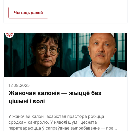
Чытаць далей
17.08.2025
Жаночая калонія — жыццё без
цішыні і волі
У жаночай калоніі асабістая прастора робіцца
сродкам кантролю. У няволі шум і цесната
ператвараюцца ў сапраўднае выпрабаванне — пра