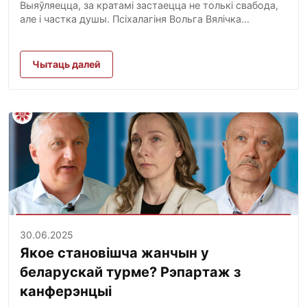
Выяўляецца, за кратамі застаецца не толькі свабода,
але і частка душы. Псіхалагіня Вольга Вялічка...
Чытаць далей
30.06.2025
Якое становішча жанчын у
беларускай турме? Рэпартаж з
канферэнцыі