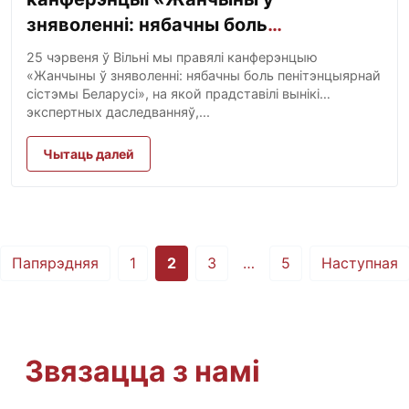
зняволенні: нябачны боль
пенітэнцыярнай сістэмы Беларусі»
25 чэрвеня ў Вільні мы правялі канферэнцыю
«Жанчыны ў зняволенні: нябачны боль пенітэнцыярнай
сістэмы Беларусі», на якой прадставілі вынікі
экспертных даследванняў,...
Чытаць далей
Posts
Папярэдняя
1
2
3
…
5
Наступная
pagination
Звязацца з намі