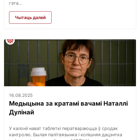
гэта...
Чытаць далей
16.08.2025
Медыцына за кратамі вачамі Наталлі
Дулінай
У калоніі нават таблеткі ператвараюцца ў сродак
кантролю. Былая палітвязынка і колішняя дацэнтка