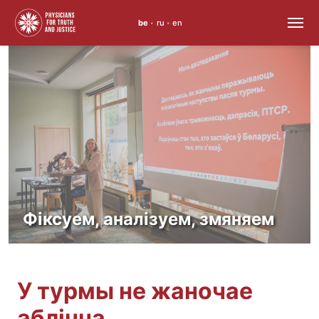
be
ru
en
•
•
Перайсці
да
змесціва
Фіксуем, аналізуем, змяняем
У турмы не жаночае
аблічча