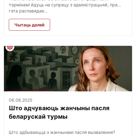
тэрмінамі йдуць на супрацу з адміністрацыяй, пра
гэта распавядае...
Чытаць далей
06.08.2025
Што адчуваюць жанчыны пасля
беларускай турмы
Што адбываецца з жанчынамі пасля вызвалення?