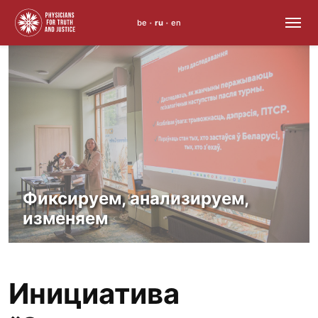
be
ru
en
•
•
Skip
to
content
Право на здоровье — не
привилегия,
а норма
Инициатива