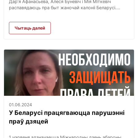
Дар’я Афанасьева, Алеся Буневіч і Мія Міткевіч
распавядаюць пра быт жаночай калоніі Беларусі....
Чытаць далей
01.06.2024
У Беларусі працягваюцца парушэнні
праў дзяцей
1 чэрвеня адзначаецца Міжнародны дзень абароны