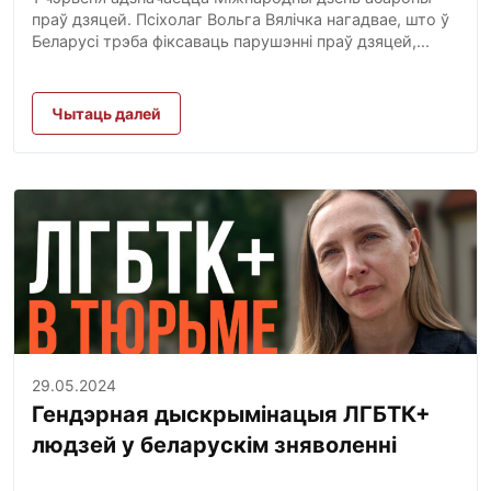
праў дзяцей. Псіхолаг Вольга Вялічка нагадвае, што ў
Беларусі трэба фіксаваць парушэнні праў дзяцей,...
Чытаць далей
29.05.2024
Гендэрная дыскрымінацыя ЛГБТК+
людзей у беларускім зняволенні