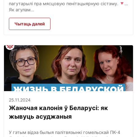
пагутарылі пра мясцовую пенітэцыярную сістэму.
Як агулам...
Чытаць далей
25.11.2024
Жаночая калонія ў Беларусі: як
жывуць асуджаныя
У гэтым відэа былыя палітвязынкі гомельскай ПК-4