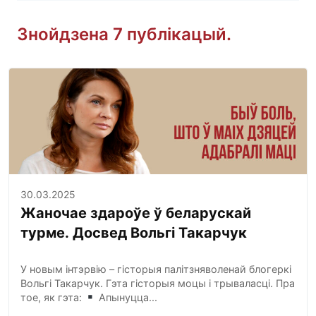
Знойдзена 7 публікацый.
30.03.2025
Жаночае здароўе ў беларускай
турме. Досвед Вольгі Такарчук
У новым інтэрвію – гісторыя палітзняволенай блогеркі
Вольгі Такарчук. Гэта гісторыя моцы і трываласці. Пра
тое, як гэта:
Апынуцца...