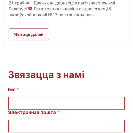
21 траўня – Дзень салідарнасці з палітзняволенымі
Беларусі
Гэта трэцяя гадавіна са дня смерці ў
шклоўскай калоніі №17 палітзняволенага...
Чытаць далей
Звязацца з намі
Імя
E
*
m
a
i
l
Электронная пошта
*
И
м
я