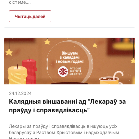
сістэме....
Чытаць далей
24.12.2024
Калядныя віншаванні ад “Лекараў за
праўду і справядлівасць”
Лекары за праўду і справядлівасць віншуюць усіх
беларусаў з Раством Хрыстовым і надыходзячым
Новым годам