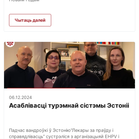
Чытаць далей
06.12.2024
Асаблівасці турэмнай сістэмы Эстоніі
Падчас вандроўкі ў Эстонію”Лекары за праўду і
справядлівасць” сустрэліся з арганізацыяй EHPV і