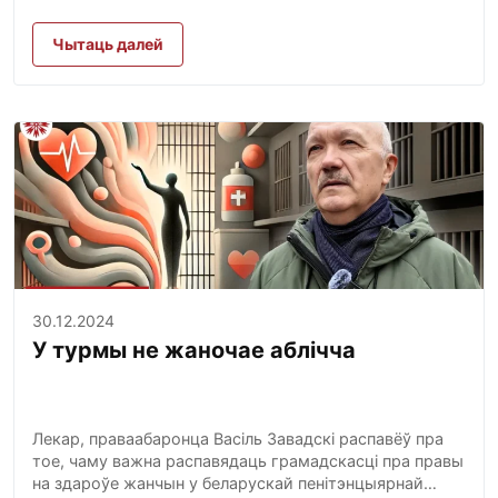
Чытаць далей
30.12.2024
У турмы не жаночае аблічча
Лекар, праваабаронца Васіль Завадскі распавёў пра
тое, чаму важна распавядаць грамадскасці пра правы
на здароўе жанчын у беларускай пенітэнцыярнай