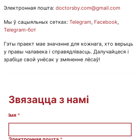
Электронная пошта:
doctorsby.com@gmail.com
Мы ў сацыяльных сетках:
Telegram
,
Facebook
,
Telegram-бот
Гэты праект мае значэнне для кожнага, хто верыць
у правы чалавека і справядлівасць. Далучайцеся і
зрабіце свой унёсак у змяненне лёсаў!
Звязацца з намі
С
Імя
*
о
о
б
щ
Электронная пошта
*