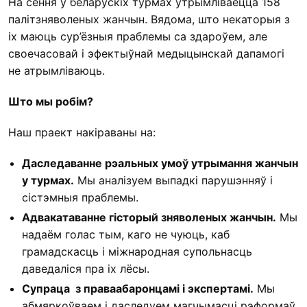
На сёння ў беларускіх турмах утрымліваецца 158
палітзняволеных жанчын. Вядома, што некаторыя з
іх маюць сур’ёзныя праблемы са здароўем, але
своечасовай і эфектыўнай медыцынскай дапамогі
не атрымліваюць.
Што мы робім?
Наш праект накіраваны на:
Даследаванне рэальных умоў утрымання жанчын
у турмах.
Мы аналізуем выпадкі парушэнняў і
сістэмныя праблемы.
Адвакатаванне гісторый зняволеных жанчын.
Мы
надаём голас тым, каго не чуюць, каб
грамадскасць і міжнародная супольнасць
даведаліся пра іх лёсы.
Супраца з праваабаронцамі і экспертамі.
Мы
абмяркоўваем і даследуем магчымасці рэформаў