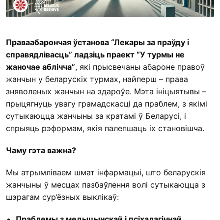
Праваабарончая ўстанова “Лекары за праўду і
справядлівасць” ладзіць праект “У турмы не
жаночае аблічча”
, які прысвечаны абароне правоў
жанчын у беларускіх турмах, найперш – права
зняволеных жанчын на здароўе. Мэта ініцыятывы –
прыцягнуць увагу грамадскасці да праблем, з якімі
сутыкаюцца жанчыны за кратамі ў Беларусі, і
спрыяць рэформам, якія палепшаць іх становішча.
Чаму гэта важна?
Мы атрымліваем шмат інфармацыі, што беларускія
жанчыны ў месцах пазбаўлення волі сутыкаюцца з
шэрагам сур’ёзных выклікаў:
Праблемы з медыцынскай і псіхалагічнай