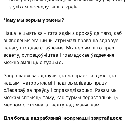
з улікам досведу іншых краін.
Чаму мы верым у змены?
Наша ініцыятыва – гэта адзін з крокаў да таго, каб
зняволеныя жанчыны атрымалі права на здароўе,
павагу і годнае стаўленне. Мы верым, што праз
асвету, супрацоўніцтва і грамадскае ўздзеянне
можна змяніць сітуацыю.
Запрашаем вас далучыцца да праекта, дзяліцца
нашымі матэрыяламі і падтрымліваць працу
«Лекараў за праўду і справядлівасць». Разам мы
можам спрыяць таму, каб турмы перасталі быць
месцам сістэмнага гвалту над жанчынамі.
Для больш падрабязнай інфармацыі звяртайцеся: