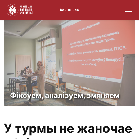
be
ru
en
•
•
Перайсці
да
змесціва
Фіксуем, аналізуем, змяняем
У турмы не жаночае