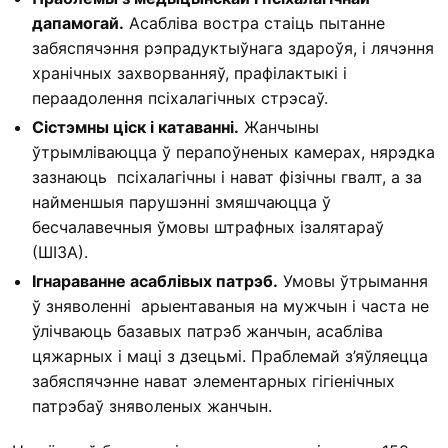
дапамогай.
Асабліва востра стаіць пытанне
забяспячэння рэпрадуктыўнага здароўя, і лячэння
хранічных захворванняў, прафілактыкі і
пераадолення псіхалагічных стрэсаў.
Сістэмны ціск і катаванні.
Жанчыны
ўтрымліваюцца ў перапоўненых камерах, нярэдка
зазнаюць псіхалагічны і нават фізічны гвалт, а за
найменшыя парушэнні змяшчаюцца ў
бесчалавечныя ўмовы штрафных ізалятараў
(ШІЗА).
Ігнараванне асаблівых патрэб.
Умовы ўтрымання
ў зняволенні арыентаваныя на мужчын і часта не
ўлічваюць базавых патрэб жанчын, асабліва
цяжарных і маці з дзецьмі. Праблемай з’яўляецца
забяспячэнне нават элементарных гігіенічных
патрэбаў зняволеных жанчын.