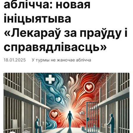
аблічча: новая
ініцыятыва
«Лекараў за праўду і
справядлівасць»
18.01.2025
У турмы не жаночае аблічча