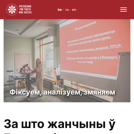
be
ru
en
•
•
Перайсці
да
змесціва
Фіксуем, аналізуем, змяняем
За што жанчыны ў