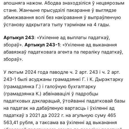
апошняга нажом. Абодва знаходзіліся ў нецвярозым
стане. Жанчыне прысудзілі пакаранне ў выглядзе
абмежавання волі без накіравання ў выпраўленчую
ўстанову адкрытага тыпу тэрмінам на 4 гады.
Артыкул 243
: «Ухіленне ад выплаты падаткаў,
збораў».
Артыкул 243-1
: «Ухіленне ад выканання
абавязкаў падатковага агента па пераліку падаткаў,
збораў».
У лютым 2024 года паводле ч. 2 арт. 243 і ч. 2 арт.
243-1 былі асуджаны грамадзянкі Г. і К. Дырэктарку
(грамадзянка Г.) і галоўную бухгалтарку
(грамадзянка К.) абвінавацілі ў падробцы
падатковых дэкларацый, ўтойванні падатковай базы
на падатак на дабаўленую вартасць і ўхіленні ад
падаткаў з 2021 да 2022 г. на агульную суму 465
563,41 рубля, а таксама ва ўхіленні ад выканання