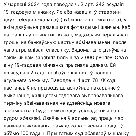
У чэрвені 2024 года паводле ч. 2 арт. 343 асудзілі
19-гадовую мінчанку. Яе абвінавацілі ў стварэнні
двух Telegram-каналаў (публічнага і прыватнага), у
якім дзяўчына размяшчала фотаздымкі жанчын. Каб
патрапіць у прыватны канал, жадаючыя пералічвалі
грошы на банкаўскую картку абвінавачанай, пасля
чаго атрымлівалі спасылку. Вядома, што дзяўчына
такім чынам зарабіла больш за 2 000 рублёў. Сваю
віну 19-гадовая мінчанка прызнала цалкам. Ёй
прысудзілі 2 гады пазбаўлення волі ў калоніі
агульнага рэжыму. Паводле ч. 1 арт. 78 КК суд
пастанавіў не прыводзіць асноўнае пакаранне ў
выкананне, калі цягам гадовага выпрабавальнага
тэрміну абвінавачаная не здзейсніць новага
злачынства і будзе выконваць ускладзеныя на яе
судом абавязкі. Дзяўчына ў вольны ад працы час
павінна выконваць грамадска-карысныя працы ў
аб’ёме 100 гадзін. Пры гэтым суд абавязаў мінчанку