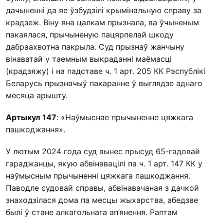
дачыненні да яе ўзбудзілі крымінальную справу за
крадзеж. Віну яна цалкам прызнала, ва ўчыненым
пакаялася, прычыненую пацярпелай шкоду
дабраахвотна пакрыла. Суд прызнаў жанчыну
вінаватай у таемным выкраданні маёмасці
(крадзяжу) і на падставе ч. 1 арт. 205 КК Рэспублікі
Беларусь прызначыў пакаранне ў выглядзе аднаго
месяца арышту.
Артыкул 147
: «Наўмыснае прычыненне цяжкага
пашкоджання».
У лютым 2024 года суд вынес прысуд 65-гадовай
гараджанцы, якую абвінавацілі па ч. 1 арт. 147 КК у
наўмысным прычыненні цяжкага пашкоджання.
Паводле судовай справы, абвінавачаная з дачкой
знаходзілася дома па месцы жыхарства, абедзве
былі ў стане алкагольнага ап’янення. Раптам