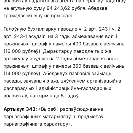
абавязкаў падатковага агента па пераліку падаткаў
на агульную суму 94 243,62 рубля. Абедзве
грамадзянкі віну не прызналі.
Галоўную бухгалтарку паводле ч. 2 арт. 243 і ч. 2
арт. 243-1 асудзілі на 3 гады абмежавання волі і
прызначылі штраф у памеры 400 базавых велічынь
(16 000 рублёў). Дырэктарку паводле тых жа
артыкулаў асудзілі на 2 гады абмежавання волі і
прызначылі штраф у памеры 350 базавых велічынь
(14 000 рублёў). Абедзьвух пазбавілі займаць
пасады, звязаныя з ажыцяўленнем арганізацыйна-
распарадчых і адміністрацыйна-гаспадарчых
абавязкаў, на тэрмін да 5 гадоў.
Артыкул 343
: «Выраб і распаўсюджванне
парнаграфічных матэрыялаў ці прадметаў
парнаграфічнага характару».