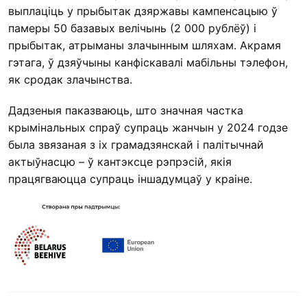
выплаціць у прыбытак дзяржавы кампенсацыю ў
памеры 50 базавых велічынь (2 000 рублёў) і
прыбытак, атрыманы злачынным шляхам. Акрамя
гэтага, ў дзяўчыны канфіскавалі мабільны тэлефон,
як сродак злачынства.
Дадзеныя паказваюць, што значная частка
крымінальных спраў супраць жанчын у 2024 годзе
была звязаная з іх грамадзянскай і палітычнай
актыўнасцю – ў кантэксце рэпрэсій, якія
працягваюцца супраць іншадумцаў у краіне.