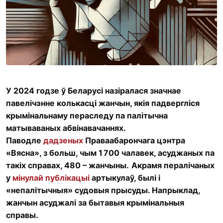
У 2024 годзе ў Беларусі назіралася значнае
павелічэнне колькасці жанчын, якія падвергліся
крымінальнаму пераследу па палітычна
матываваных абвінавачаннях.
Паводле
дадзеных
Праваабарончага цэнтра
«Вясна», з больш, чым 1 700 чалавек, асуджаных па
такіх справах, 480 – жанчыны.
Акрамя пералічаных
у
мінулай публікацыі
артыкулаў, былі і
«непалітычныя» судовыя прысуды. Напрыклад,
жанчын асуджалі за бытавыя крымінальныя
справы.