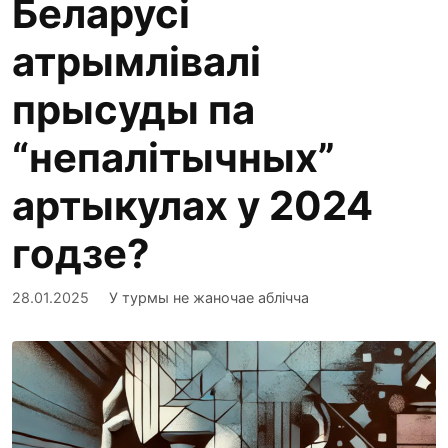
Беларусі
атрымлівалі
прысуды па
“непалітычных”
артыкулах у 2024
годзе?
28.01.2025
У турмы не жаночае аблічча