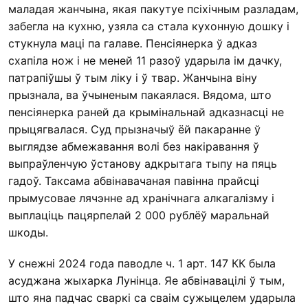
маладая жанчына, якая пакутуе псіхічным разладам,
забегла на кухню, узяла са стала кухонную дошку і
стукнула маці па галаве. Пенсіянерка ў адказ
схапіла нож і не меней 11 разоў ударыла ім дачку,
патрапіўшы ў тым ліку і ў твар. Жанчына віну
прызнала, ва ўчыненым пакаялася. Вядома, што
пенсіянерка раней да крымінальнай адказнасці не
прыцягвалася. Суд прызначыў ёй пакаранне ў
выглядзе абмежавання волі без накіравання ў
выпраўленчую ўстанову адкрытага тыпу на пяць
гадоў. Таксама абвінавачаная павінна прайсці
прымусовае лячэнне ад хранічнага алкагалізму і
выплаціць пацярпелай 2 000 рублёў маральнай
шкоды.
У снежні 2024 года паводле ч. 1 арт. 147 КК была
асуджана жыхарка Лунінца. Яе абвінавацілі ў тым,
што яна падчас сваркі са сваім сужыцелем ударыла