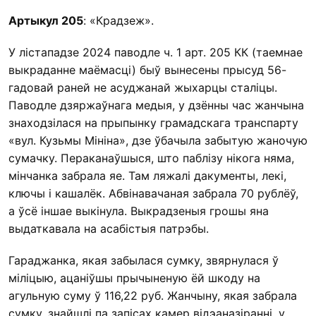
Артыкул 205
: «Крадзеж».
У лістападзе 2024 паводле ч. 1 арт. 205 КК (таемнае
выкраданне маёмасці) быў вынесены прысуд 56-
гадовай раней не асуджанай жыхарцы сталіцы.
Паводле дзяржаўнага медыя, у дзённы час жанчына
знаходзілася на прыпынку грамадскага транспарту
«вул. Кузьмы Мініна», дзе ўбачыла забытую жаночую
сумачку. Пераканаўшыся, што паблізу нікога няма,
мінчанка забрала яе. Там ляжалі дакументы, лекі,
ключы і кашалёк. Абвінавачаная забрала 70 рублёў,
а ўсё іншае выкінула. Выкрадзеныя грошы яна
выдаткавала на асабістыя патрэбы.
Гараджанка, якая забылася сумку, звярнулася ў
міліцыю, ацаніўшы прычыненую ёй шкоду на
агульную суму ў 116,22 руб. Жанчыну, якая забрала
сумку, знайшлі па запісах камер відэаназіранні, у